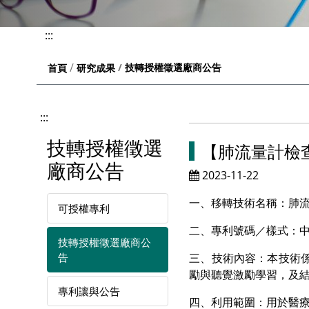
:::
技轉授權徵選廠商公告
首頁
研究成果
:::
技轉授權徵選
【肺流量計檢
廠商公告
2023-11-22
一、移轉技術名稱：肺
可授權專利
二、專利號碼／樣式：中華民國
技轉授權徵選廠商公
告
三、技術內容：本技術
勵與聽覺激勵學習，及
專利讓與公告
四、利用範圍：用於醫